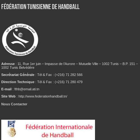
Fédération tunisienne de Handball
Adresse
: 11, Rue 1er juin – Impasse de l’Aurore – Mutuelle Ville – 1002 Tunis – B.P. 151 –
1002 Tunis Belvédère
Secrétariat Générale
: Tél & Fax : (+216) 71 282 566
Direction Technique
: Tél & Fax : (+216) 71 280 479
E-mail
: fthb@email.ati.tn
Site Web
: http://www.federationhandball.tn/
Nous Contacter