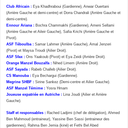
Club Africain :
Eya Khadhraboui (Gardienne), Anwar Ouertani
(Arrière Gauche et demi-centre) et Dorra Chandrali (Arrière Gauche et
demi-centre).
Ennour Ariana :
Bochra Chammakhi (Gardienne), Ameni Sellami
(Arrière Gauche et Aileir Gauche), Safia Krichi (Arrière Gauche et
Pivot).
ASF Téboulba :
Samar Lahmer (Arrière Gauche), Amal Jenzeri
(Pivot) et Maysa Troudi (Ailier Droit).
ASF Sfax :
Ons Yaakoub (Pivot) et Eya Zeidi (Arrière Droit).
Orange Manzel Bouzalfa :
Nihed Limem (Arrière Droit).
ASF Sayada :
Rabeb Challeb (Ailier Droit).
CS Manouba :
Eya Bechargui (Gardienne).
Megrine SHBF :
Sirine Sankez (Demi-centre et Ailier Gauche).
ASF Manzel Témime :
Yosra Hmam
Joueuse expatriée en Autriche :
Lina Joudi (Ailier et Arrière
Gauche).
Staff et responsables :
Rached Ladjimi (chef de délégation), Ahmed
Ben Mahmoud (entraineur), Yassine Ben Sassi (entraineur des
gardiennes), Rahma Ben Jemia (kiné) et Fethi Bel Abed