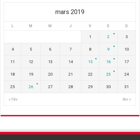
)
e
)
)
mars 2019
L
M
M
J
V
S
D
1
2
3
4
5
6
7
8
9
10
11
12
13
14
15
16
17
18
19
20
21
22
23
24
25
26
27
28
29
30
31
« Fév
Avr »