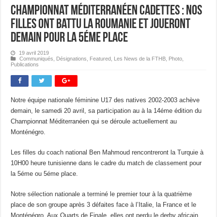
Championnat Méditerranéen Cadettes : Nos
filles ont battu la Roumanie et joueront
demain pour la 5éme place
19 avril 2019
Communiqués
,
Désignations
,
Featured
,
Les News de la FTHB
,
Photo
,
Publications
Notre équipe nationale féminine U17 des natives 2002-2003 achève
demain, le samedi 20 avril, sa participation au à la 14éme édition du
Championnat Méditerranéen qui se déroule actuellement au
Monténégro.
Les filles du coach national Ben Mahmoud rencontreront la Turquie à
10H00 heure tunisienne dans le cadre du match de classement pour
la 5éme ou 5éme place.
Notre sélection nationale a terminé le premier tour à la quatrième
place de son groupe après 3 défaites face à l’Italie, la France et le
Monténégro. Aux Quarts de Finale, elles ont perdu le derby africain