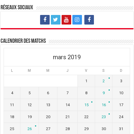
u
o
u
v
u
v
Réseaux sociaux
e
v
e
l
e
l
l
l
l
e
l
e
f
e
f
e
f
e
n
e
n
ê
n
ê
t
ê
t
Calendrier des matchs
r
t
r
e
r
e
)
e
)
)
mars 2019
L
M
M
J
V
S
D
1
2
3
4
5
6
7
8
9
10
11
12
13
14
15
16
17
18
19
20
21
22
23
24
25
26
27
28
29
30
31