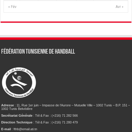
« Fév
Avr »
Fédération tunisienne de Handball
Adresse
: 11, Rue 1er juin – Impasse de l’Aurore – Mutuelle Ville – 1002 Tunis – B.P. 151 –
1002 Tunis Belvédère
Secrétariat Générale
: Tél & Fax : (+216) 71 282 566
Direction Technique
: Tél & Fax : (+216) 71 280 479
E-mail
: fthb@email.ati.tn