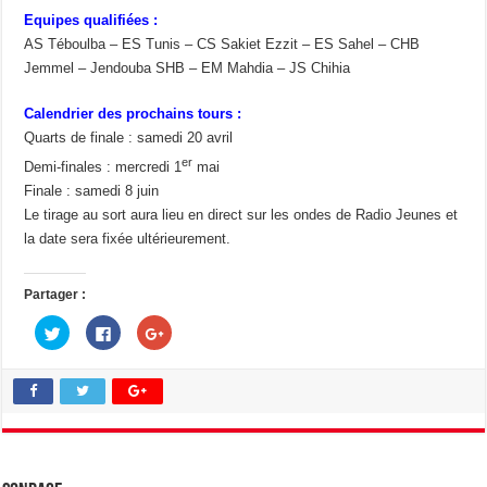
Equipes qualifiées :
AS Téboulba – ES Tunis – CS Sakiet Ezzit – ES Sahel – CHB
Jemmel – Jendouba SHB – EM Mahdia – JS Chihia
Calendrier des prochains tours :
Quarts de finale : samedi 20 avril
er
Demi-finales : mercredi 1
mai
Finale : samedi 8 juin
Le tirage au sort aura lieu en direct sur les ondes de Radio Jeunes et
la date sera fixée ultérieurement.
Partager :
C
C
C
l
l
l
i
i
i
q
q
q
u
u
u
e
e
e
z
z
z
p
p
p
o
o
o
u
u
u
r
r
r
p
p
p
a
a
a