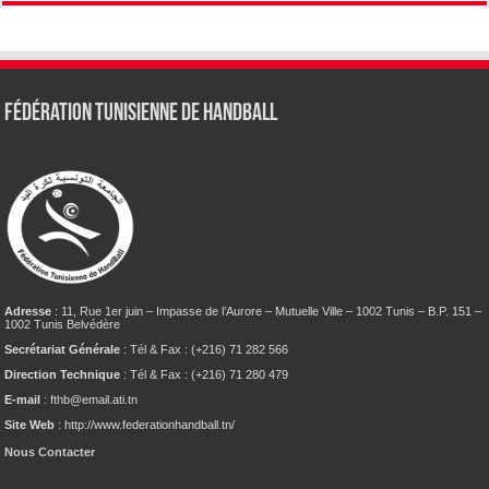
Fédération tunisienne de Handball
Adresse
: 11, Rue 1er juin – Impasse de l’Aurore – Mutuelle Ville – 1002 Tunis – B.P. 151 –
1002 Tunis Belvédère
Secrétariat Générale
: Tél & Fax : (+216) 71 282 566
Direction Technique
: Tél & Fax : (+216) 71 280 479
E-mail
: fthb@email.ati.tn
Site Web
: http://www.federationhandball.tn/
Nous Contacter