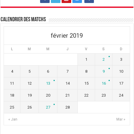
f
e
f
e
f
e
n
e
n
ê
n
ê
t
ê
t
Calendrier des matchs
r
t
r
e
r
e
)
e
)
)
février 2019
L
M
M
J
V
S
D
1
2
3
4
5
6
7
8
9
10
11
12
13
14
15
16
17
18
19
20
21
22
23
24
25
26
27
28
« Jan
Mar »