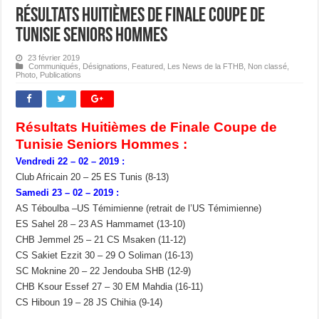
Résultats Huitièmes de Finale Coupe de
Tunisie Seniors Hommes
23 février 2019
Communiqués
,
Désignations
,
Featured
,
Les News de la FTHB
,
Non classé
,
Photo
,
Publications
Résultats Huitièmes de Finale Coupe de
Tunisie Seniors Hommes :
Vendredi 22 – 02 – 2019 :
Club Africain 20 – 25 ES Tunis (8-13)
Samedi 23 – 02 – 2019 :
AS Téboulba –US Témimienne (retrait de l’US Témimienne)
ES Sahel 28 – 23 AS Hammamet (13-10)
CHB Jemmel 25 – 21 CS Msaken (11-12)
CS Sakiet Ezzit 30 – 29 O Soliman (16-13)
SC Moknine 20 – 22 Jendouba SHB (12-9)
CHB Ksour Essef 27 – 30 EM Mahdia (16-11)
CS Hiboun 19 – 28 JS Chihia (9-14)