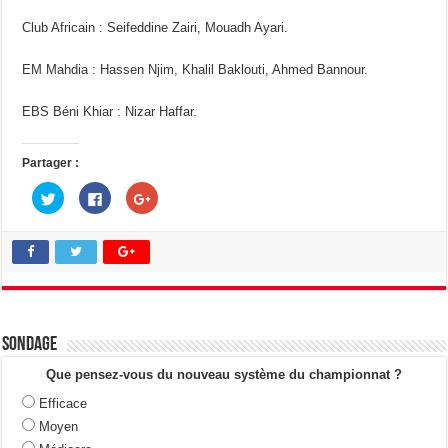
Club Africain : Seifeddine Zairi, Mouadh Ayari.
EM Mahdia : Hassen Njim, Khalil Baklouti, Ahmed Bannour.
EBS Béni Khiar : Nizar Haffar.
Partager :
C
C
C
l
l
l
i
i
i
q
q
q
u
u
u
e
e
e
z
z
z
p
p
p
o
o
o
u
u
u
r
r
r
p
p
p
a
a
a
Sondage
r
r
r
t
t
t
a
a
a
Que pensez-vous du nouveau système du championnat ?
g
g
g
e
e
e
Efficace
r
r
r
s
s
s
Moyen
u
u
u
r
r
r