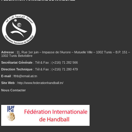
Adresse
: 11, Rue 1er juin – Impasse de l’Aurore – Mutuelle Ville – 1002 Tunis – B.P. 151 –
1002 Tunis Belvédère
Secrétariat Générale
: Tél & Fax : (+216) 71 282 566
Direction Technique
: Tél & Fax : (+216) 71 280 479
E-mail
: fthb@email.ati.tn
Site Web
: http://www.federationhandball.tn/
Nous Contacter