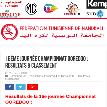
16éme journée Championnat OOREDOO :
Résultats & Classement
28 février 2018
Communiqués
,
Désignations
,
Featured
,
Les News de la FTHB
,
Photo
,
Publications
Résultats de la 16é journée Championnat
OOREDOO :