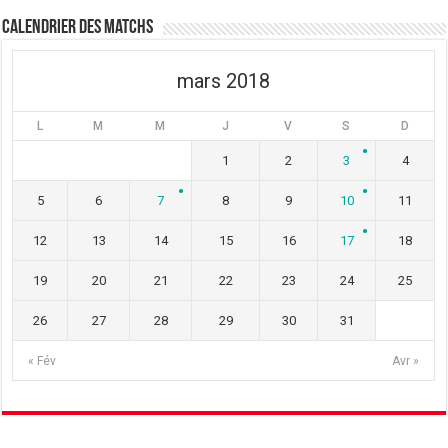
ê
n
ê
t
ê
t
Calendrier des matchs
r
t
r
e
r
e
)
e
)
)
mars 2018
L
M
M
J
V
S
D
1
2
3
4
5
6
7
8
9
10
11
12
13
14
15
16
17
18
19
20
21
22
23
24
25
26
27
28
29
30
31
« Fév
Avr »