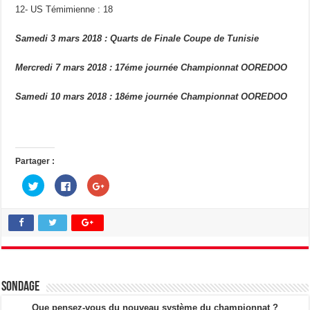
12- US Témimienne : 18
Samedi 3 mars 2018 : Quarts de Finale Coupe de Tunisie
Mercredi 7 mars 2018 : 17éme journée Championnat OOREDOO
Samedi 10 mars 2018 : 18éme journée Championnat OOREDOO
Partager :
C
C
C
l
l
l
i
i
i
q
q
q
u
u
u
e
e
e
z
z
z
p
p
p
o
o
o
u
u
u
r
r
r
p
p
p
a
a
a
Sondage
r
r
r
t
t
t
a
a
a
Que pensez-vous du nouveau système du championnat ?