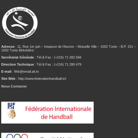
Adresse
: 11, Rue 1er juin – Impasse de l’Aurore – Mutuelle Ville – 1002 Tunis – B.P. 151 –
1002 Tunis Belvédère
Secrétariat Générale
: Tél & Fax : (+216) 71 282 566
Direction Technique
: Tél & Fax : (+216) 71 280 479
E-mail
: fthb@email.ati.tn
Site Web
: http://www.federationhandball.tn/
Nous Contacter