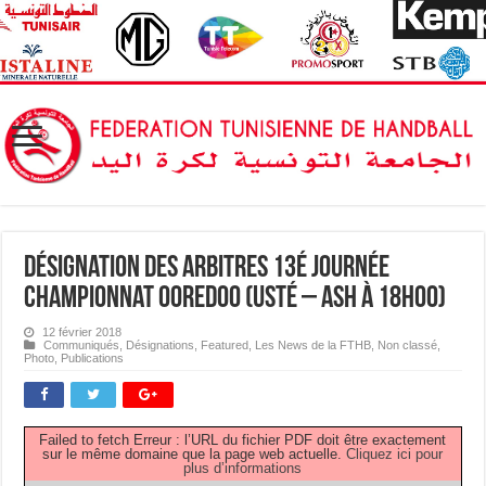
Désignation des Arbitres 13é journée
Championnat OOREDOO (USTé – ASH à 18H00)
12 février 2018
Communiqués
,
Désignations
,
Featured
,
Les News de la FTHB
,
Non classé
,
Photo
,
Publications
Failed to fetch Erreur : l’URL du fichier PDF doit être exactement
sur le même domaine que la page web actuelle.
Cliquez ici pour
plus d’informations