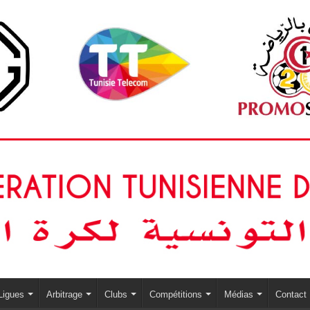
Ligues
Arbitrage
Clubs
Compétitions
Médias
Contact