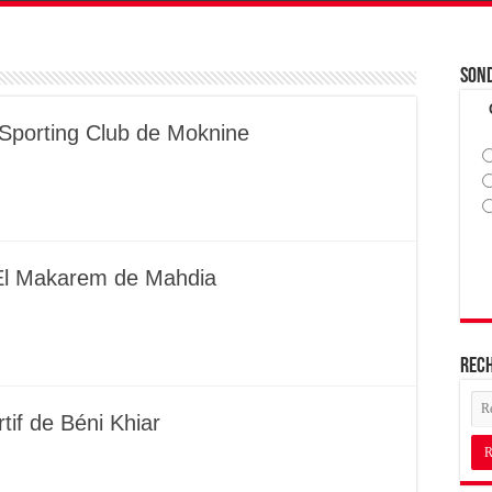
Son
Sporting Club de Moknine
s El Makarem de Mahdia
Rec
tif de Béni Khiar