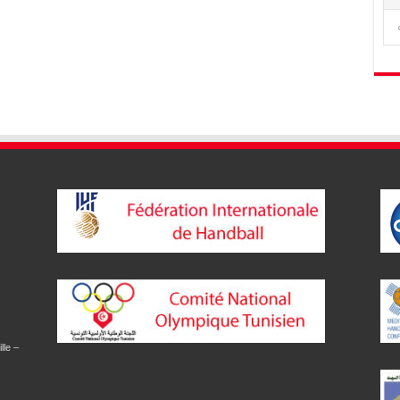
lle –