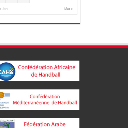
« Jan
Mar »