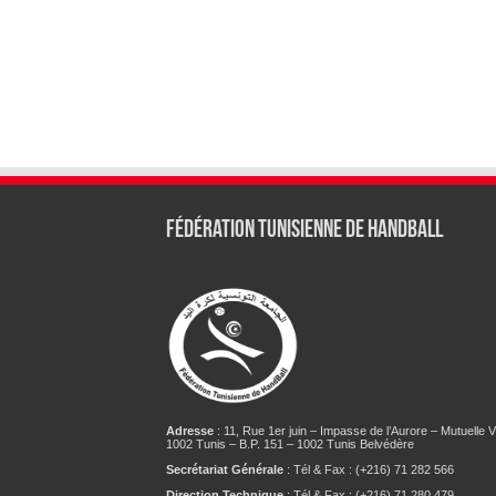
Fédération tunisienne de Handball
Adresse
: 11, Rue 1er juin – Impasse de l’Aurore – Mutuelle Vi
1002 Tunis – B.P. 151 – 1002 Tunis Belvédère
Secrétariat Générale
: Tél & Fax : (+216) 71 282 566
Direction Technique
: Tél & Fax : (+216) 71 280 479