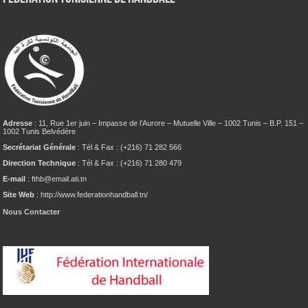
Adresse
: 11, Rue 1er juin – Impasse de l’Aurore – Mutuelle Ville – 1002 Tunis – B.P. 151 –
1002 Tunis Belvédère
Secrétariat Générale
: Tél & Fax : (+216) 71 282 566
Direction Technique
: Tél & Fax : (+216) 71 280 479
E-mail
: fthb@email.ati.tn
Site Web
: http://www.federationhandball.tn/
Nous Contacter