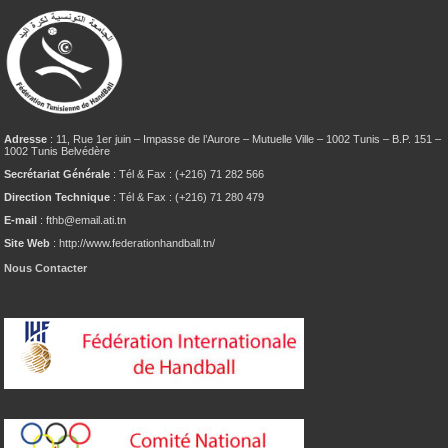
Adresse
: 11, Rue 1er juin – Impasse de l’Aurore – Mutuelle Ville – 1002 Tunis – B.P. 151 –
1002 Tunis Belvédère
Secrétariat Générale
: Tél & Fax : (+216) 71 282 566
Direction Technique
: Tél & Fax : (+216) 71 280 479
E-mail
: fthb@email.ati.tn
Site Web
: http://www.federationhandball.tn/
Nous Contacter