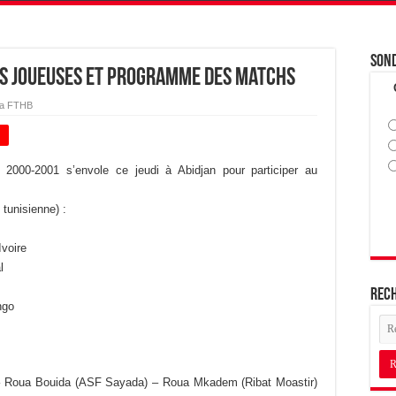
Son
des joueuses et programme des matchs
la FTHB
+
s 2000-2001 s’envole ce jeudi à Abidjan pour participer au
tunisienne) :
Ivoire
l
Rec
ngo
– Roua Bouida (ASF Sayada) – Roua Mkadem (Ribat Moastir)