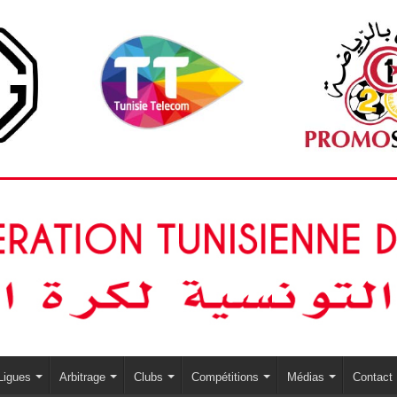
Ligues
Arbitrage
Clubs
Compétitions
Médias
Contact