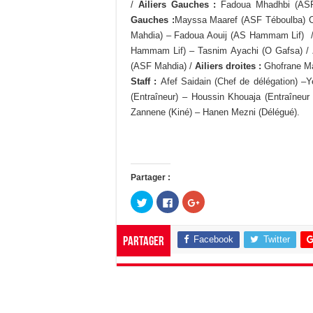
/
Ailiers Gauches :
Fadoua Mhadhbi (ASF
Gauches :
Mayssa Maaref (ASF Téboulba) C
Mahdia) – Fadoua Aouij (AS Hammam Lif) 
Hammam Lif) – Tasnim Ayachi (O Gafsa) /
(ASF Mahdia) /
Ailiers droites :
Ghofrane Ma
Staff :
Afef Saidain (Chef de délégation) –Y
(Entraîneur) – Houssin Khouaja (Entraîneu
Zannene (Kiné) – Hanen Mezni (Délégué).
Partager :
C
C
C
l
l
l
i
i
i
q
q
q
u
u
u
Facebook
Twitter
Partager
e
e
e
z
z
z
p
p
p
o
o
o
u
u
u
r
r
r
p
p
p
a
a
a
r
r
r