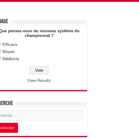
dage
Que pensez-vous du nouveau système du
championnat ?
Efficace
Moyen
Médiocre
View Results
herche