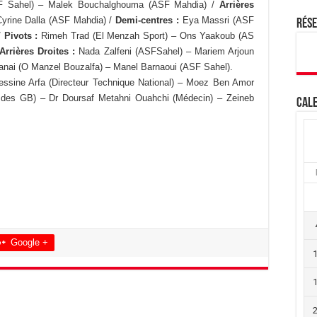
 Sahel) – Malek Bouchalghouma (ASF Mahdia) /
Arrières
yrine Dalla (ASF Mahdia) /
Demi-centres :
Eya Massri (ASF
Rés
/
Pivots :
Rimeh Trad (El Menzah Sport) – Ons Yaakoub (AS
Arrières Droites :
Nada Zalfeni (ASFSahel) – Mariem Arjoun
nai (O Manzel Bouzalfa) – Manel Barnaoui (ASF Sahel).
essine Arfa (Directeur Technique National) – Moez Ben Amor
r des GB) – Dr Doursaf Metahni Ouahchi (Médecin) – Zeineb
Cale
Google +