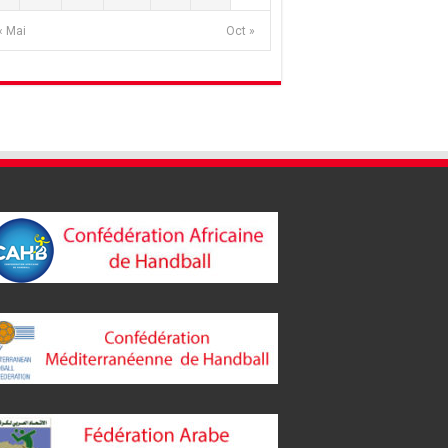
« Mai
Oct »