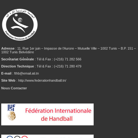
Adresse
: 11, Rue 1er juin – Impasse de l’Aurore – Mutuelle Ville – 1002 Tunis – B.P. 151 –
1002 Tunis Belvédère
Secrétariat Générale
: Tél & Fax : (+216) 71 282 566
Direction Technique
: Tél & Fax : (+216) 71 280 479
E-mail
: fthb@email.ati.tn
Site Web
: http://www.federationhandball.tn/
Nous Contacter