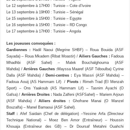
Le 12 septembre à 17H00 : Tunisie – Cote d’Ivoire
Le 13 septembre à 19H00 : Tunisie – Sénégal
Le 15 septembre à 15H00 : Tunisie – Egypte
Le 16 septembre à 15H00 : Tunisie – RD Congo
Le 17 septembre à 17H00 : Tunisie – Angola
Les joueuses convoquées :
Gardiennes :
Hadil Naoui (Megrine SHBF) – Roua Bouida (ASF
Sayada) – Roua Mkadem (Ribat Moastir) /
Ailiers Gauches :
Fadoua
Mhadhbi (ASF Sahel) – Malek Bouchalghouma (ASF
Mahdia) /
Arrières Gauches :
Mayssa Maaref (ASF Téboulba) Cyrine
Dalla (ASF Mahdia) /
Demi-centres :
Eya Massri (ASF Mahdia) –
Fadoua Aouij (AS Hammam Lif) /
Pivots :
Rimeh Trad (El Menzah
Sport) – Ons Yaakoub (AS Hammam Lif) – Tasnim Ayachi (O
Gafsa) /
Arrières Droites :
Nada Zalfeni (ASFSahel) – Mariem Arjoun
(ASF Mahdia) /
Ailiers droites :
Ghofrane Manai (O Manzel
Bouzalfa) – Manel Barnaoui (ASF Sahel).
Staff :
Afef Saidain (Chef de délégation) –Yessine Arfa (Directeur
Technique National) – Moez Ben Amor (Entraîneur) – Houssin
Khouaja (Entraîneur des GB) – Dr Doursaf Metahni Ouahchi