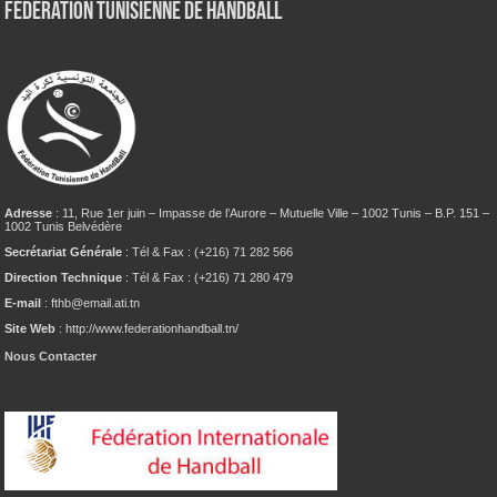
Fédération tunisienne de Handball
Adresse
: 11, Rue 1er juin – Impasse de l’Aurore – Mutuelle Ville – 1002 Tunis – B.P. 151 –
1002 Tunis Belvédère
Secrétariat Générale
: Tél & Fax : (+216) 71 282 566
Direction Technique
: Tél & Fax : (+216) 71 280 479
E-mail
: fthb@email.ati.tn
Site Web
: http://www.federationhandball.tn/
Nous Contacter