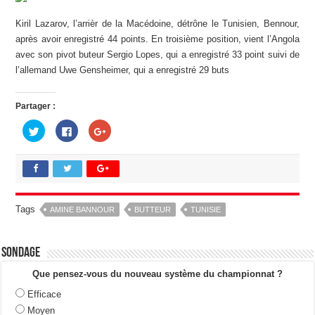
Kiril Lazarov, l’arrièr de la Macédoine, détrône le Tunisien, Bennour,
après avoir enregistré 44 points. En troisième position, vient l’Angola
avec son pivot buteur Sergio Lopes, qui a enregistré 33 point suivi de
l’allemand Uwe Gensheimer, qui a enregistré 29 buts
Partager :
C
C
C
l
l
l
i
i
i
q
q
q
u
u
u
e
e
e
z
z
z
p
p
p
o
o
o
u
u
u
Tags
AMINE BANNOUR
BUTTEUR
TUNISIE
r
r
r
p
p
p
a
a
a
r
r
r
t
t
t
Sondage
a
a
a
g
g
g
e
e
e
Que pensez-vous du nouveau système du championnat ?
r
r
r
s
s
s
Efficace
u
u
u
r
r
r
Moyen
T
F
G