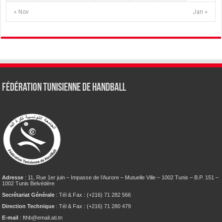
« Nov
Jan »
Fédération tunisienne de Handball
Adresse
: 11, Rue 1er juin – Impasse de l’Aurore – Mutuelle Ville – 1002 Tunis – B.P. 151 –
1002 Tunis Belvédère
Secrétariat Générale
: Tél & Fax : (+216) 71 282 566
Direction Technique
: Tél & Fax : (+216) 71 280 479
E-mail
: fthb@email.ati.tn